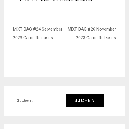
18:20 October 2023 Game Releases
Beitragsnavigation
MiXT BAG #24 September
MiXT BAG #26 November
2023 Game Releases
2023 Game Releases
Suchen
nach: