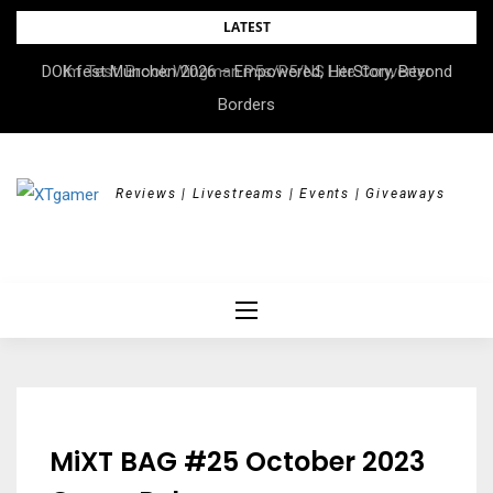
Skip
LATEST
to
DOK.fest München 2026 – Empowered, HerStory, Beyond
Im Test: Brook Wingman P5s/P5/NS Lite Converter
content
Borders
Reviews | Livestreams | Events | Giveaways
MiXT BAG #25 October 2023