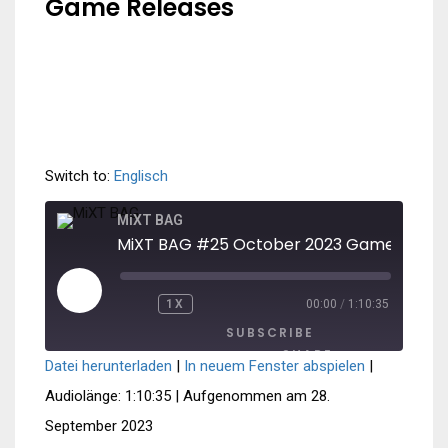
Game Releases
Switch to:
Englisch
MiXT BAG
PLAY
1X
00:00
/
1:10:35
REWIND
FAST
EPISODE
10
FORWARD
SUBSCRIBE
SECONDS
30
SECONDS
SHARE
Datei herunterladen
|
In neuem Fenster abspielen
|
SHARE
Spotify
Audiolänge: 1:10:35
|
Aufgenommen am 28.
September 2023
RSS FEED
LINK