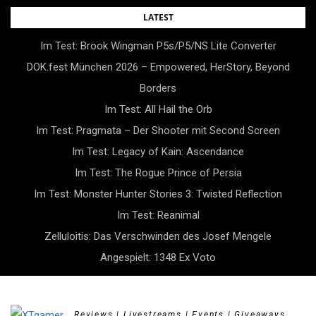
Skip
LATEST
to
Im Test: Brook Wingman P5s/P5/NS Lite Converter
content
DOK.fest München 2026 – Empowered, HerStory, Beyond
Borders
Im Test: All Hail the Orb
Im Test: Pragmata – Der Shooter mit Second Screen
Im Test: Legacy of Kain: Ascendance
Im Test: The Rogue Prince of Persia
Im Test: Monster Hunter Stories 3: Twisted Reflection
Im Test: Reanimal
Zelluloitis: Das Verschwinden des Josef Mengele
Angespielt: 1348 Ex Voto
Reviews | Livestreams | Events | Giveaways