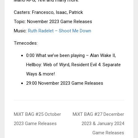
Mario RPG, Tevi and many more.
Casters: Francesco, Isaac, Patrick
Topic: November 2023 Game Releases
Music:
Ruth Radelet – Shoot Me Down
Timecodes:
0:00 What we’ve been playing – Alan Wake II,
Hellboy: Web of Wyrd, Resident Evil 4: Separate
Ways & more!
29:00 November 2023 Game Releases
Beitragsnavigation
MiXT BAG #25 October
MiXT BAG #27 December
2023 Game Releases
2023 & January 2024
Game Releases