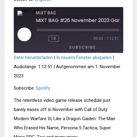
MiXT BAG
PLAY
1X
00:00
/
1:12:51
REWIND
FAST
EPISODE
10
FORWARD
SUBSCRIBE
SECONDS
30
SECONDS
SHARE
Datei herunterladen
|
In neuem Fenster abspielen
|
SHARE
Spotify
Audiolänge: 1:12:51
|
Aufgenommen am 1. November
2023
RSS FEED
LINK
Subscribe:
Spotify
EMBED
The relentless video game release schedule just
barely eases off in November with Call of Duty:
Modern Warfare III, Like a Dragon Gaiden: The Man
Who Erased His Name, Persona 5 Tactica, Super