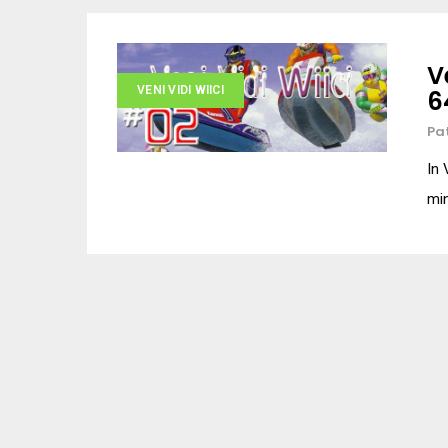
V
VENI VIDI WIICI
6
Pa
In 
min