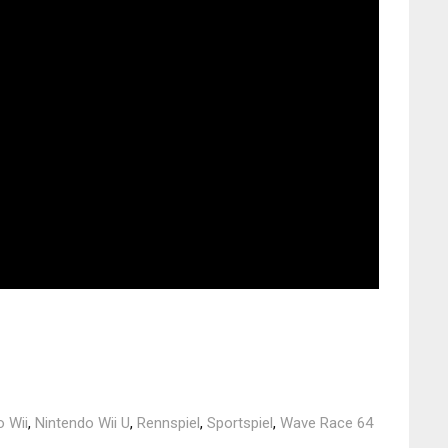
o Wii
,
Nintendo Wii U
,
Rennspiel
,
Sportspiel
,
Wave Race 64