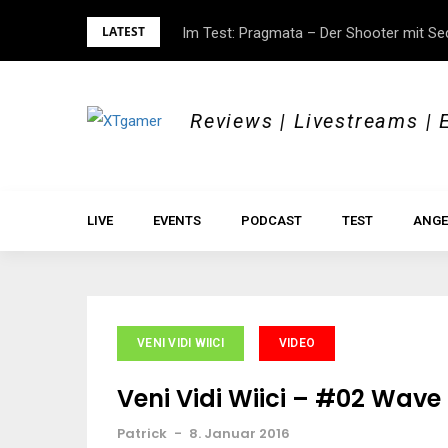
Skip
LATEST
Im Test: Pragmata – Der Shooter mit S
to
content
Reviews | Livestreams | 
LIVE
EVENTS
PODCAST
TEST
ANGE
VENI VIDI WIICI
VIDEO
Veni Vidi Wiici – #02 Wav
Patrick
-
8. Januar 2016