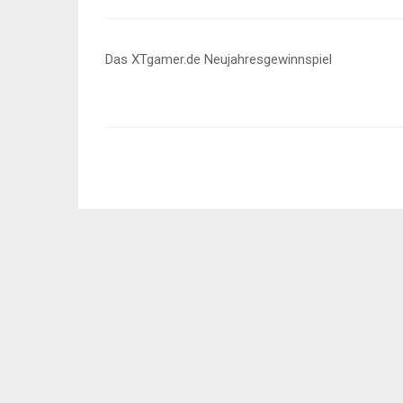
Beitragsnavigation
Das XTgamer.de Neujahresgewinnspiel