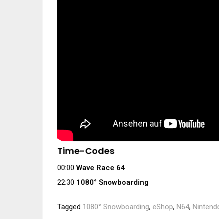
Time-Codes
00:00
Wave Race 64
22:30
1080° Snowboarding
Tagged
1080° Snowboarding
,
eShop
,
N64
,
Nintend