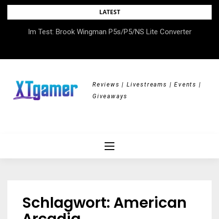
Skip
LATEST
to
DOK.fest München 2026 – Empowered, HerStory, Beyond
Im Test: Brook Wingman P5s/P5/NS Lite Converter
content
Borders
Reviews | Livestreams | Events |
Giveaways
Schlagwort:
American