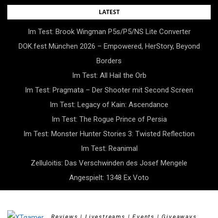
Skip
LATEST
to
Im Test: Brook Wingman P5s/P5/NS Lite Converter
content
DOK.fest München 2026 – Empowered, HerStory, Beyond
Borders
Im Test: All Hail the Orb
Im Test: Pragmata – Der Shooter mit Second Screen
Im Test: Legacy of Kain: Ascendance
Im Test: The Rogue Prince of Persia
Im Test: Monster Hunter Stories 3: Twisted Reflection
Im Test: Reanimal
Zelluloitis: Das Verschwinden des Josef Mengele
Angespielt: 1348 Ex Voto
Reviews | Livestreams | Events | Giveaways