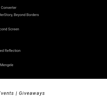
 Converter
erStory, Beyond Borders
econd Screen
ed Reflection
f Mengele
Events | Giveaways