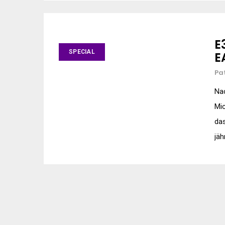
E
SPECIAL
E
Pa
Na
Mic
das
jäh