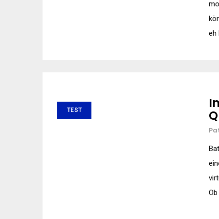
mo
kön
eh 
I
TEST
Q
Pa
Bat
ein
vir
Ob 