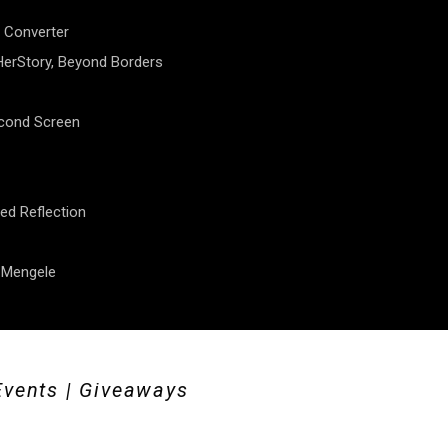
 Converter
erStory, Beyond Borders
econd Screen
ed Reflection
f Mengele
Events | Giveaways