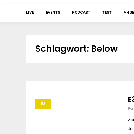
LIVE
EVENTS
PODCAST
TEST
ANGE
Schlagwort:
Below
E
E3
Pa
Zum
Jun