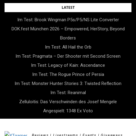
Skip
LATEST
to
Im Test: Brook Wingman P5s/P5/NS Lite Converter
content
DOK.fest München 2026 – Empowered, HerStory, Beyond
Borders
Im Test: All Hail the Orb
Im Test: Pragmata – Der Shooter mit Second Screen
Im Test: Legacy of Kain: Ascendance
Im Test: The Rogue Prince of Persia
Im Test: Monster Hunter Stories 3: Twisted Reflection
Im Test: Reanimal
Zelluloitis: Das Verschwinden des Josef Mengele
Angespielt: 1348 Ex Voto
Reviews | Livestreams | Events | Giveaways