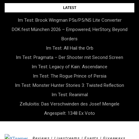
Skip
LATEST
to
Im Test: Brook Wingman P5s/P5/NS Lite Converter
content
DOK.fest München 2026 – Empowered, HerStory, Beyond
Borders
Im Test: All Hail the Orb
Im Test: Pragmata – Der Shooter mit Second Screen
Im Test: Legacy of Kain: Ascendance
Im Test: The Rogue Prince of Persia
Im Test: Monster Hunter Stories 3: Twisted Reflection
Im Test: Reanimal
Zelluloitis: Das Verschwinden des Josef Mengele
Angespielt: 1348 Ex Voto
Reviews | Livestreams | Events | Giveaways