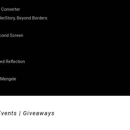
 Converter
erStory, Beyond Borders
econd Screen
ed Reflection
f Mengele
Events | Giveaways