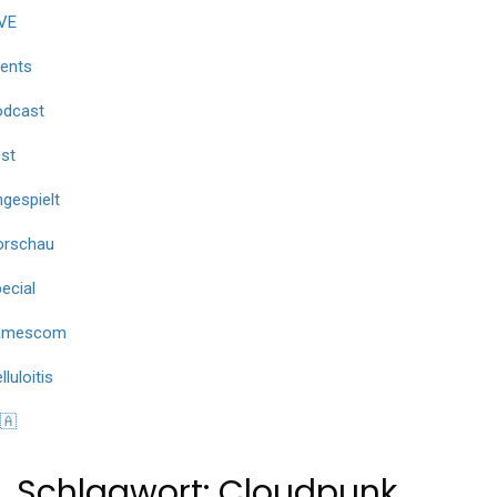
VE
ents
odcast
st
gespielt
orschau
ecial
amescom
lluloitis
🇦
Schlagwort:
Cloudpunk