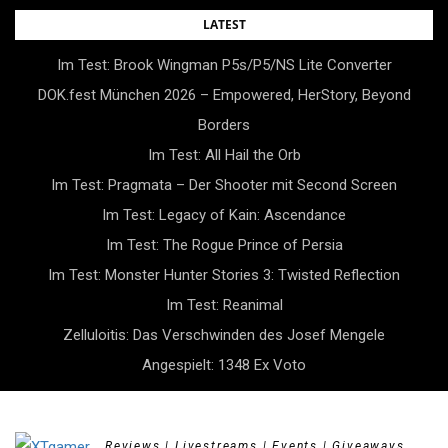
Skip
LATEST
to
Im Test: Brook Wingman P5s/P5/NS Lite Converter
content
DOK.fest München 2026 – Empowered, HerStory, Beyond
Borders
Im Test: All Hail the Orb
Im Test: Pragmata – Der Shooter mit Second Screen
Im Test: Legacy of Kain: Ascendance
Im Test: The Rogue Prince of Persia
Im Test: Monster Hunter Stories 3: Twisted Reflection
Im Test: Reanimal
Zelluloitis: Das Verschwinden des Josef Mengele
Angespielt: 1348 Ex Voto
Reviews | Livestreams | Events | Giveaways