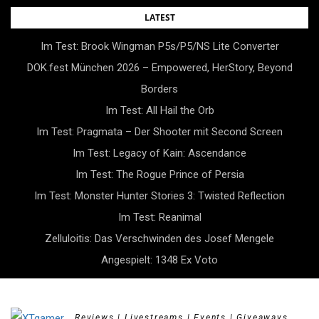
Skip
LATEST
to
Im Test: Brook Wingman P5s/P5/NS Lite Converter
content
DOK.fest München 2026 – Empowered, HerStory, Beyond
Borders
Im Test: All Hail the Orb
Im Test: Pragmata – Der Shooter mit Second Screen
Im Test: Legacy of Kain: Ascendance
Im Test: The Rogue Prince of Persia
Im Test: Monster Hunter Stories 3: Twisted Reflection
Im Test: Reanimal
Zelluloitis: Das Verschwinden des Josef Mengele
Angespielt: 1348 Ex Voto
Reviews | Livestreams | Events | Giveaways