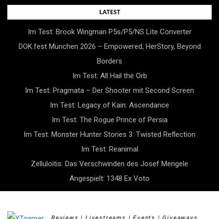
Skip
LATEST
to
Im Test: Brook Wingman P5s/P5/NS Lite Converter
content
DOK.fest München 2026 – Empowered, HerStory, Beyond
Borders
Im Test: All Hail the Orb
Im Test: Pragmata – Der Shooter mit Second Screen
Im Test: Legacy of Kain: Ascendance
Im Test: The Rogue Prince of Persia
Im Test: Monster Hunter Stories 3: Twisted Reflection
Im Test: Reanimal
Zelluloitis: Das Verschwinden des Josef Mengele
Angespielt: 1348 Ex Voto
Reviews | Livestreams | Events | Giveaways