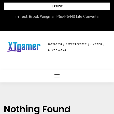
Skip
LATEST
to
Im Test: Brook Wingman P5s/P5/NS Lite Converter
content
Reviews | Livestreams | Events |
Giveaways
Nothing Found