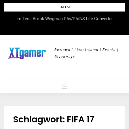
Skip
LATEST
to
DOK.fest München 2026 – Empowered, HerStory, Beyond
Im Test: Brook Wingman P5s/P5/NS Lite Converter
content
Borders
Reviews | Livestreams | Events |
Giveaways
Schlagwort:
FIFA 17