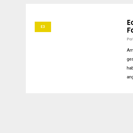
E
E3
F
Pa
Am 
ges
hab
ang