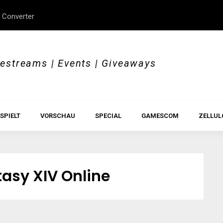
 Converter
erStory, Beyond Borders
Im Test: All Hail the Orb
vestreams | Events | Giveaways
SPIELT
VORSCHAU
SPECIAL
GAMESCOM
ZELLUL
tasy XIV Online