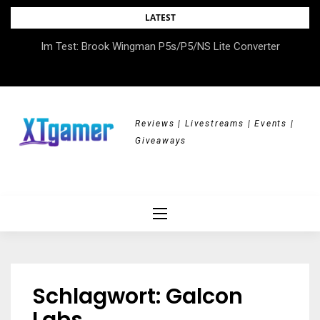
Skip
LATEST
to
DOK.fest München 2026 – Empowered, HerStory, Beyond
Im Test: Brook Wingman P5s/P5/NS Lite Converter
content
Borders
Reviews | Livestreams | Events |
Giveaways
Schlagwort:
Galcon