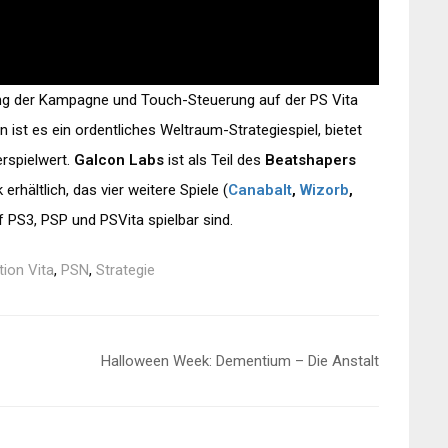
erung der Kampagne und Touch-Steuerung auf der PS Vita
 ist es ein ordentliches Weltraum-Strategiespiel, bietet
rspielwert.
Galcon Labs
ist als Teil des
Beatshapers
rhältlich, das vier weitere Spiele (
Canabalt
,
Wizorb
,
uf PS3, PSP und PSVita spielbar sind.
tion Vita
,
PSN
,
Strategie
Halloween Week: Dementium – Die Anstalt