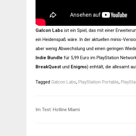
Galcon Labs
ist ein Spiel, das mit einer Erweit
ein Heidenspaß wäre. In der aktuellen minis-Version
aber wenig Abwechslung und einen geringen Wiede
Indie Bundle
für 5,99 Euro im PlayStation Network e
BreakQuest
und
Enigmo
) enhtält, die allesamt a
Tagged
Galcon Labs
,
PlayStation Portable
,
PlaySta
Beitragsnavigation
Im Test: Hotline Miami