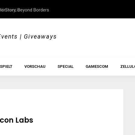
 Converter
erStory, Beyond Borders
Im Test: All Hail the Orb
Events | Giveaways
SPIELT
VORSCHAU
SPECIAL
GAMESCOM
ZELLUL
con Labs