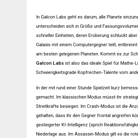
In Galcon Labs geht es darum, alle Planete einzu
unterscheiden sich in Größe und Fassungsvolumen
schneller Einheiten, deren Eroberung schluckt aber
Galaxis mit einem Computergegner teilt, entbrenn
am besten gelegenen Planeten. Kommt es zur Schl
Galcon Labs
ist also das ideale Spiel für Mathe-
Schwierigkeitsgrade Kopfrechen-Talente vom ander
In der mit rund einer Stunde Spielzeit kurz bemes
gemacht. Im klassischen Modus müsst ihr strategi
Streitkräfte besiegen. Im Crash-Modus ist die Anza
gehalten, dass ihr den Gegner frontal angreifen kö
gesteigerter KI-Intelligenz (sprich Reaktionsfähig
Niederlage aus. Im Assassin-Modus gilt es die rot