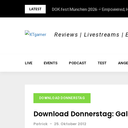
Skip
LATEST
Im Test: Brook Wingman P5s/P5/NS Lite
DOK.fest München 2026 – Empowered, H
to
content
Reviews | Livestreams | 
LIVE
EVENTS
PODCAST
TEST
ANGE
DOWNLOAD DONNERSTAG
Download Donnerstag: Gal
Patrick
-
25. Oktober 2012