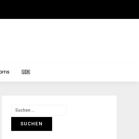
Im Test: 
OITIS
🇺🇦
Suchen
nach: