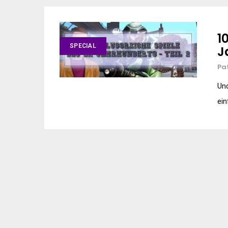
1
SPECIAL
J
Pa
Und
ein