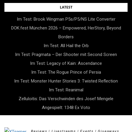
Skip
LATEST
to
Im Test: Brook Wingman P5s/P5/NS Lite Converter
content
DOK.fest München 2026 – Empowered, HerStory, Beyond
Borders
Im Test: All Hail the Orb
Im Test: Pragmata – Der Shooter mit Second Screen
Im Test: Legacy of Kain: Ascendance
Im Test: The Rogue Prince of Persia
Im Test: Monster Hunter Stories 3: Twisted Reflection
Im Test: Reanimal
Zelluloitis: Das Verschwinden des Josef Mengele
Angespielt: 1348 Ex Voto
Reviews | Livestreams | Events | Giveaways