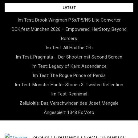
Skip
LATEST
to
Im Test: Brook Wingman P5s/P5/NS Lite Converter
content
DOK.fest München 2026 – Empowered, HerStory, Beyond
Borders
Im Test: All Hail the Orb
Im Test: Pragmata – Der Shooter mit Second Screen
Im Test: Legacy of Kain: Ascendance
Im Test: The Rogue Prince of Persia
Im Test: Monster Hunter Stories 3: Twisted Reflection
Im Test: Reanimal
Zelluloitis: Das Verschwinden des Josef Mengele
Angespielt: 1348 Ex Voto
Reviews | Livestreams | Events | Giveaways