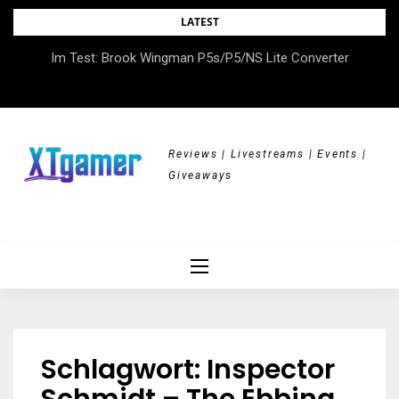
Skip
LATEST
to
DOK.fest München 2026 – Empowered, HerStory, Beyond
Im Test: Brook Wingman P5s/P5/NS Lite Converter
content
Borders
Reviews | Livestreams | Events |
Giveaways
Schlagwort:
Inspector