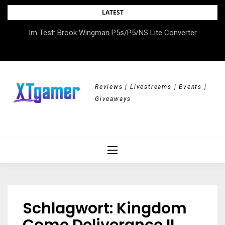
Skip
LATEST
to
DOK.fest München 2026 – Empowered, HerStory, Beyond
Im Test: Brook Wingman P5s/P5/NS Lite Converter
content
Borders
Reviews | Livestreams | Events |
Giveaways
Schlagwort:
Kingdom