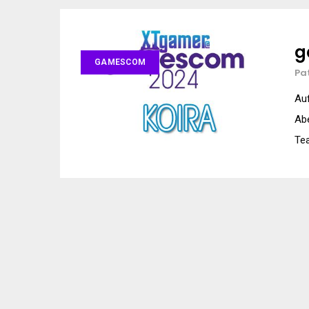
g
GAMESCOM
Pa
Au
Abe
Te