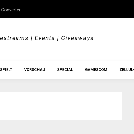
 Converter
erStory, Beyond Borders
Im Test: All Hail the Orb
vestreams | Events | Giveaways
SPIELT
VORSCHAU
SPECIAL
GAMESCOM
ZELLUL