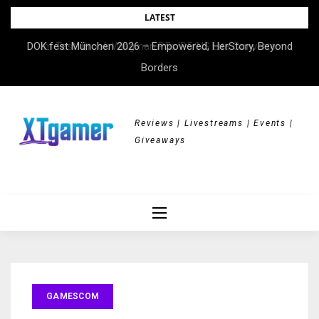
Skip
LATEST
to
DOK.fest München 2026 – Empowered, HerStory, Beyond
Im Test: Brook Wingman P5s/P5/NS Lite Converter
content
Borders
Reviews | Livestreams | Events |
Giveaways
GAMESCOM