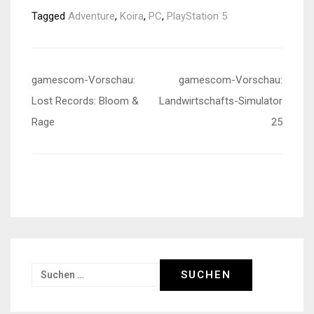
Tagged
Adventure
,
Koira
,
PC
,
PlayStation 5
Beitragsnavigation
gamescom-Vorschau:
gamescom-Vorschau:
Lost Records: Bloom &
Landwirtschafts-Simulator
Rage
25
Suchen
nach: