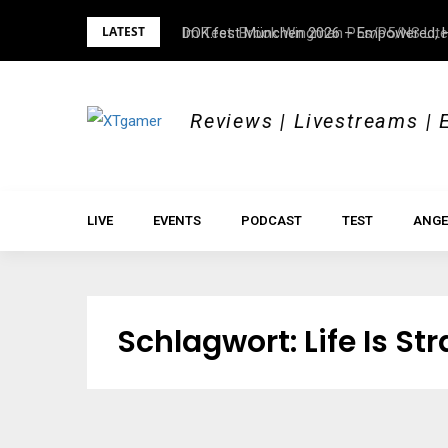
Skip
LATEST
Im Test: Brook Wingman P5s/P5/NS Lite
DOK.fest München 2026 – Empowered, H
to
content
Reviews | Livestreams | 
LIVE
EVENTS
PODCAST
TEST
ANGE
Schlagwort:
Life Is St