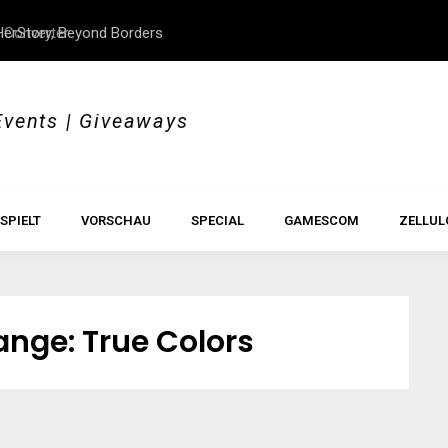
 Converter
erStory, Beyond Borders
Im Test: All Hail the Orb
Events | Giveaways
SPIELT
VORSCHAU
SPECIAL
GAMESCOM
ZELLUL
range: True Colors