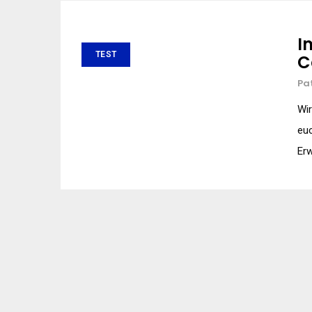
I
TEST
C
Pa
Wir
euc
Erw