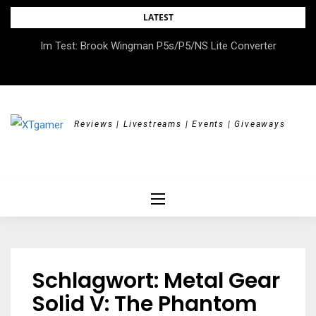
Skip
LATEST
to
DOK.fest München 2026 – Empowered, HerStory, Beyond
Im Test: Brook Wingman P5s/P5/NS Lite Converter
content
Borders
Reviews | Livestreams | Events | Giveaways
Schlagwort:
Metal Gear
Solid V: The Phantom