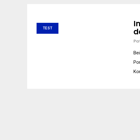
I
TEST
d
Pa
Bei
Por
Kon