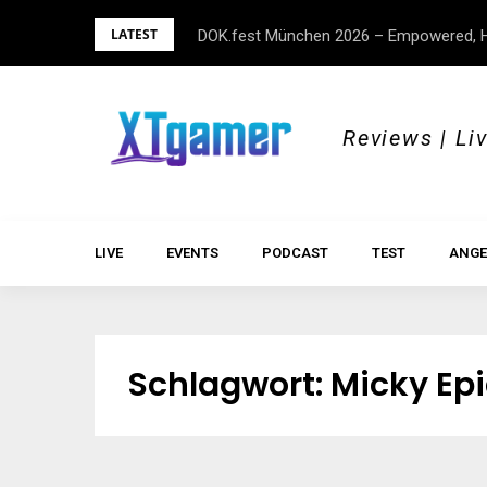
Skip
LATEST
DOK.fest München 2026 – Empowered, H
to
content
Reviews | Li
LIVE
EVENTS
PODCAST
TEST
ANGE
Schlagwort:
Micky Epi