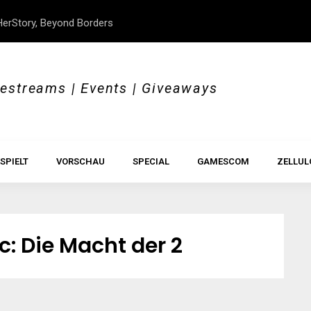
erStory, Beyond Borders
Im Test: All Hail the Orb
vestreams | Events | Giveaways
SPIELT
VORSCHAU
SPECIAL
GAMESCOM
ZELLUL
c: Die Macht der 2