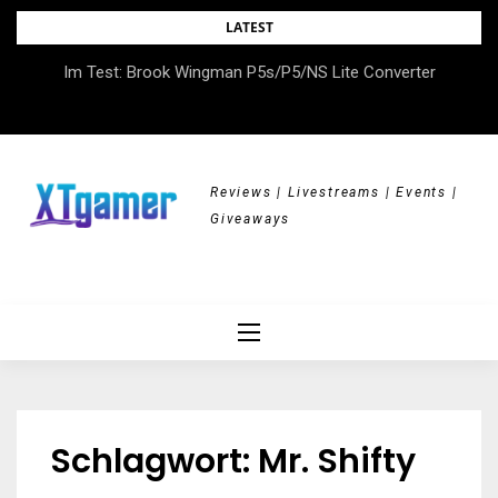
Skip
LATEST
to
DOK.fest München 2026 – Empowered, HerStory, Beyond
Im Test: Brook Wingman P5s/P5/NS Lite Converter
content
Borders
Reviews | Livestreams | Events |
Giveaways
Schlagwort:
Mr. Shifty