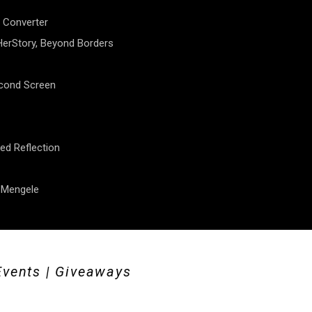
 Converter
erStory, Beyond Borders
econd Screen
ed Reflection
f Mengele
Events | Giveaways