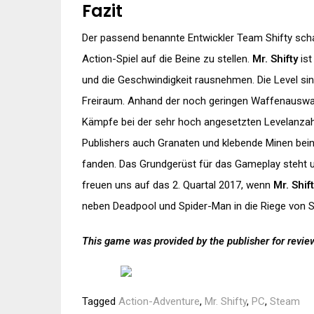
Fazit
Der passend benannte Entwickler Team Shifty sch
Action-Spiel auf die Beine zu stellen.
Mr. Shifty
ist
und die Geschwindigkeit rausnehmen. Die Level sind
Freiraum. Anhand der noch geringen Waffenauswahl
Kämpfe bei der sehr hoch angesetzten Levelanzahl 
Publishers auch Granaten und klebende Minen bein
fanden. Das Grundgerüst für das Gameplay steht u
freuen uns auf das 2. Quartal 2017, wenn
Mr. Shif
neben Deadpool und Spider-Man in die Riege von S
This game was provided by the publisher for revi
Tagged
Action-Adventure
,
Mr. Shifty
,
PC
,
Steam