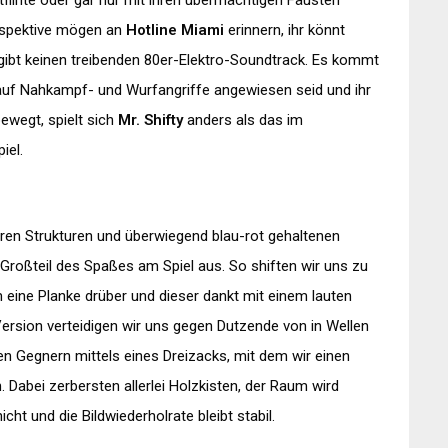
flinte oder gar nur mit ihren übermächtigen Fäusten
rspektive mögen an
Hotline Miami
erinnern, ihr könnt
bt keinen treibenden 80er-Elektro-Soundtrack. Es kommt
auf Nahkampf- und Wurfangriffe angewiesen seid und ihr
ewegt, spielt sich
Mr. Shifty
anders als das im
iel.
aren Strukturen und überwiegend blau-rot gehaltenen
 Großteil des Spaßes am Spiel aus. So shiften wir uns zu
 eine Planke drüber und dieser dankt mit einem lauten
Version verteidigen wir uns gegen Dutzende von in Wellen
 Gegnern mittels eines Dreizacks, mit dem wir einen
Dabei zerbersten allerlei Holzkisten, der Raum wird
cht und die Bildwiederholrate bleibt stabil.