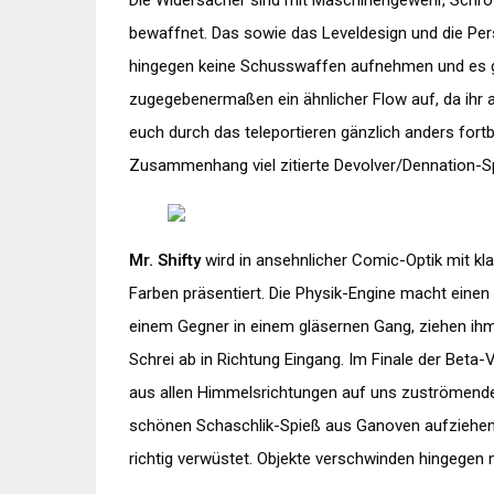
Die Widersacher sind mit Maschinengewehr, Schrot
bewaffnet. Das sowie das Leveldesign und die Pe
hingegen keine Schusswaffen aufnehmen und es gi
zugegebenermaßen ein ähnlicher Flow auf, da ihr 
euch durch das teleportieren gänzlich anders fortb
Zusammenhang viel zitierte Devolver/Dennation-Sp
Mr. Shifty
wird in ansehnlicher Comic-Optik mit kl
Farben präsentiert. Die Physik-Engine macht einen
einem Gegner in einem gläsernen Gang, ziehen ihm
Schrei ab in Richtung Eingang. Im Finale der Beta-
aus allen Himmelsrichtungen auf uns zuströmenden
schönen Schaschlik-Spieß aus Ganoven aufziehen. 
richtig verwüstet. Objekte verschwinden hingegen ni