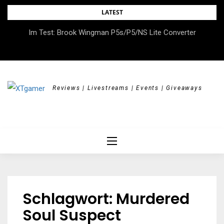
Skip
LATEST
to
DOK.fest München 2026 – Empowered, HerStory, Beyond
Im Test: Brook Wingman P5s/P5/NS Lite Converter
content
Borders
Reviews | Livestreams | Events | Giveaways
Schlagwort:
Murdered
Soul Suspect