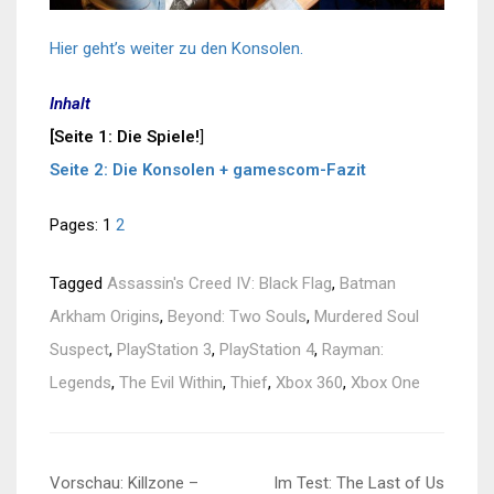
Hier geht’s weiter zu den Konsolen.
Inhalt
[Seite 1: Die Spiele!
]
Seite 2: Die Konsolen + gamescom-Fazit
Pages:
1
2
Tagged
Assassin's Creed IV: Black Flag
,
Batman
Arkham Origins
,
Beyond: Two Souls
,
Murdered Soul
Suspect
,
PlayStation 3
,
PlayStation 4
,
Rayman:
Legends
,
The Evil Within
,
Thief
,
Xbox 360
,
Xbox One
Beitragsnavigation
Vorschau: Killzone –
Im Test: The Last of Us