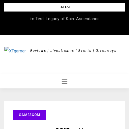
Skip
LATEST
to
Im Test: Legacy of Kain: Ascendance
content
Reviews | Livestreams | Events | Giveaways
GAMESCOM