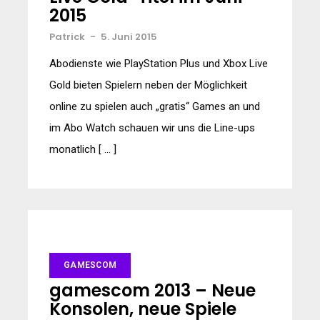
2015
Patrick
-
5. Juni 2015
Abodienste wie PlayStation Plus und Xbox Live
Gold bieten Spielern neben der Möglichkeit
online zu spielen auch „gratis“ Games an und
im Abo Watch schauen wir uns die Line-ups
monatlich [ … ]
GAMESCOM
gamescom 2013 – Neue
Konsolen, neue Spiele