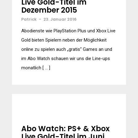
Live Gold-Titel im
Dezember 2015
Patrick
-
23. Januar 2016
Abodienste wie PlayStation Plus und Xbox Live
Gold bieten Spielern neben der Möglichkeit
online zu spielen auch „gratis“ Games an und
im Abo Watch schauen wir uns die Line-ups
monatlich [ … ]
Abo Watch: PS+ & Xbox
Live Gold-Titel im Juni