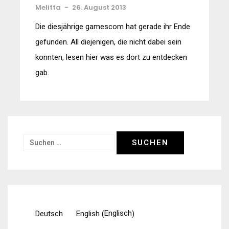
Melitta
-
26. August 2013
Die diesjährige gamescom hat gerade ihr Ende
gefunden. All diejenigen, die nicht dabei sein
konnten, lesen hier was es dort zu entdecken
gab.
Suchen
nach:
Englisch
Deutsch
English
(
)