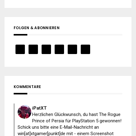
FOLGEN & ABONNIEREN
KOMMENTARE
iPatXT
Herzlichen Glückwunsch, du hast The Rogue
Prince of Persia für PlayStation 5 gewonnen!
Schick uns bitte eine E-Mail-Nachricht an
win[at]xtgamer[punkt]de mit - einem Screenshot