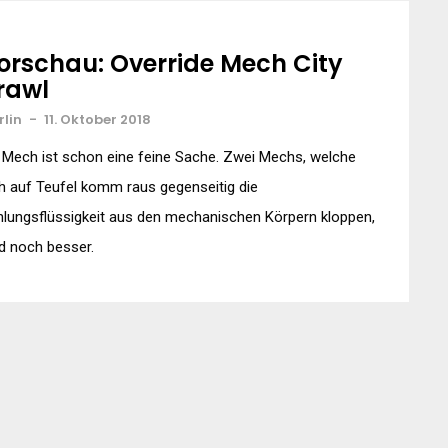
orschau: Override Mech City
rawl
rlin
-
11. Oktober 2018
 Mech ist schon eine feine Sache. Zwei Mechs, welche
h auf Teufel komm raus gegenseitig die
lungsflüssigkeit aus den mechanischen Körpern kloppen,
d noch besser.