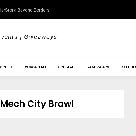
erStory, Beyond Borders
Im Test: All Hail the Orb
Events | Giveaways
SPIELT
VORSCHAU
SPECIAL
GAMESCOM
ZELLUL
 Mech City Brawl