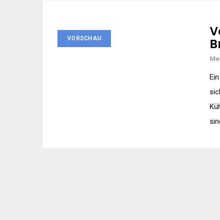
V
VORSCHAU
B
Me
Ein
sic
Küh
sin