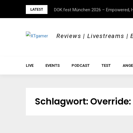
Skip
LATEST
DOK.fest München 2026 – Empowered, H
to
content
Reviews | Livestreams | 
LIVE
EVENTS
PODCAST
TEST
ANGE
Schlagwort:
Override: