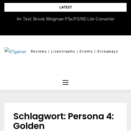
Skip
LATEST
to
DOK.fest München 2026 – Empowered, HerStory, Beyond
Im Test: Brook Wingman P5s/P5/NS Lite Converter
content
Borders
Reviews | Livestreams | Events | Giveaways
Schlagwort:
Persona 4:
Golden