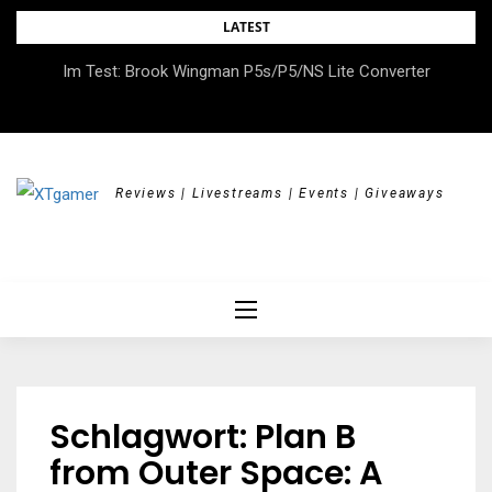
Skip
LATEST
to
DOK.fest München 2026 – Empowered, HerStory, Beyond
Im Test: Brook Wingman P5s/P5/NS Lite Converter
content
Borders
Reviews | Livestreams | Events | Giveaways
Schlagwort:
Plan B
from Outer Space: A