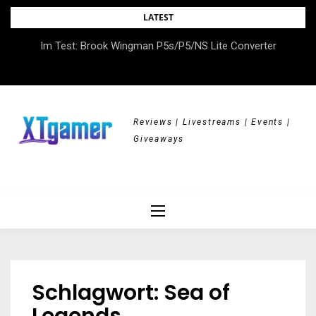
Skip
LATEST
to
DOK.fest München 2026 – Empowered, HerStory, Beyond
Im Test: Brook Wingman P5s/P5/NS Lite Converter
content
Borders
Reviews | Livestreams | Events |
Giveaways
Schlagwort:
Sea of