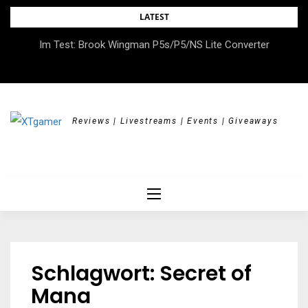
Skip
LATEST
to
DOK.fest München 2026 – Empowered, HerStory, Beyond
Im Test: Brook Wingman P5s/P5/NS Lite Converter
content
Borders
Reviews | Livestreams | Events | Giveaways
Schlagwort:
Secret of
Mana