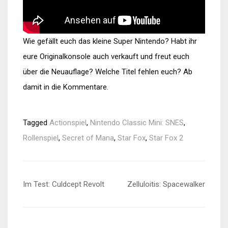
Wie gefällt euch das kleine Super Nintendo? Habt ihr
eure Originalkonsole auch verkauft und freut euch
über die Neuauflage? Welche Titel fehlen euch? Ab
damit in die Kommentare.
Tagged
Actionspiel
,
Nintendo Classic Mini: SNES
,
Rollenspiel
,
Secret of Mana
,
Star Fox
,
Star Fox 2
Beitragsnavigation
Im Test: Culdcept Revolt
Zelluloitis: Spacewalker