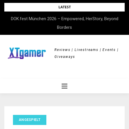
Skip
LATEST
to
DOK.fest München 2026 – Empowered, HerStory, Beyond
content
Borders
Reviews | Livestreams | Events |
Giveaways
ANGESPIELT