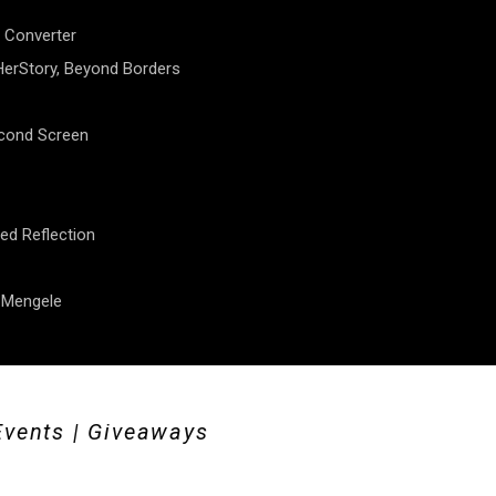
 Converter
erStory, Beyond Borders
econd Screen
ed Reflection
f Mengele
Events | Giveaways