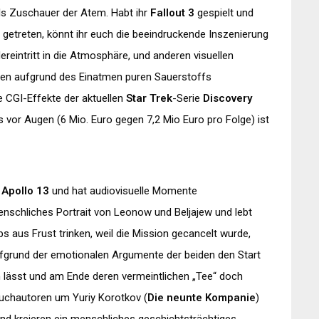
als Zuschauer der Atem. Habt ihr
Fallout 3
gespielt und
 getreten, könnt ihr euch die beeindruckende Inszenierung
reintritt in die Atmosphäre, und anderen visuellen
ren aufgrund des Einatmen puren Sauerstoffs
e CGI-Effekte der aktuellen
Star Trek
-Serie
Discovery
 vor Augen (6 Mio. Euro gegen 7,2 Mio Euro pro Folge) ist
e
Apollo 13
und hat audiovisuelle Momente
menschliches Portrait von Leonow und Beljajew und lebt
s aus Frust trinken, weil die Mission gecancelt wurde,
aufgrund der emotionalen Argumente der beiden den Start
n lässt und am Ende deren vermeintlichen „Tee“ doch
buchautoren um Yuriy Korotkov (
Die neunte Kompanie
)