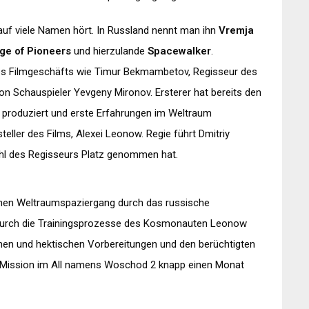
auf viele Namen hört. In Russland nennt man ihn
Vremja
ge of Pioneers
und hierzulande
Spacewalker
.
es Filmgeschäfts wie Timur Bekmambetov, Regisseur des
von Schauspieler Yevgeny Mironov. Ersterer hat bereits den
produziert und erste Erfahrungen im Weltraum
teller des Films, Alexei Leonow. Regie führt Dmitriy
tuhl des Regisseurs Platz genommen hat.
nen Weltraumspaziergang durch das russische
urch die Trainingsprozesse des Kosmonauten Leonow
schen und hektischen Vorbereitungen und den berüchtigten
en Mission im All namens Woschod 2 knapp einen Monat