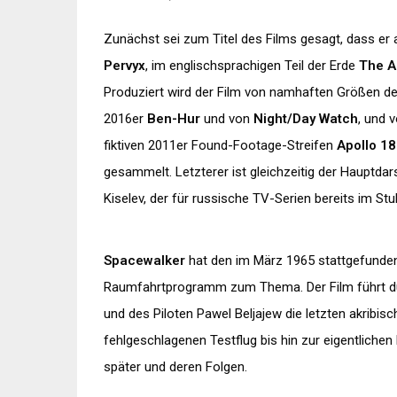
Zunächst sei zum Titel des Films gesagt, dass er 
Pervyx
, im englischsprachigen Teil der Erde
The A
Produziert wird der Film von namhaften Größen d
2016er
Ben-Hur
und von
Night/Day Watch
, und 
fiktiven 2011er Found-Footage-Streifen
Apollo 18
gesammelt. Letzterer ist gleichzeitig der Hauptdars
Kiselev, der für russische TV-Serien bereits im S
Spacewalker
hat den im März 1965 stattgefunde
Raumfahrtprogramm zum Thema. Der Film führt d
und des Piloten Pawel Beljajew die letzten akribi
fehlgeschlagenen Testflug bis hin zur eigentlich
später und deren Folgen.