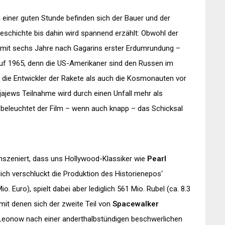
h einer guten Stunde befinden sich der Bauer und der
eschichte bis dahin wird spannend erzählt: Obwohl der
amit sechs Jahre nach Gagarins erster Erdumrundung –
 auf 1965, denn die US-Amerikaner sind den Russen im
 die Entwickler der Rakete als auch die Kosmonauten vor
jajews Teilnahme wird durch einen Unfall mehr als
r beleuchtet der Film – wenn auch knapp – das Schicksal
 inszeniert, dass uns Hollywood-Klassiker wie
Pearl
ich verschluckt die Produktion des Historienepos‘
. Euro), spielt dabei aber lediglich 561 Mio. Rubel (ca. 8.3
mit denen sich der zweite Teil von
Spacewalker
 Leonow nach einer anderthalbstündigen beschwerlichen