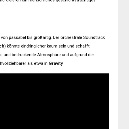
und kreieren ein menschliches geschichtsträchtiges
 von passabel bis großartig. Der orchestrale Soundtrack
ch
) könnte eindringlicher kaum sein und schafft
he und bedrückende Atmosphäre und aufgrund der
hvollziehbarer als etwa in
Gravity
.