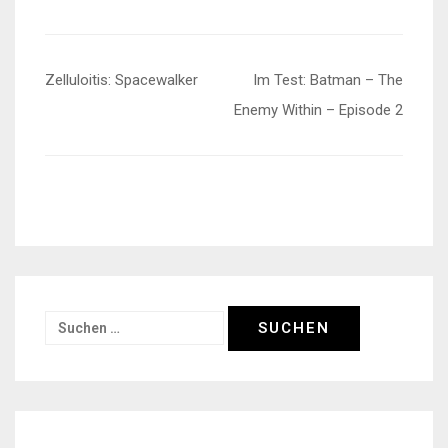
Beitragsnavigation
Zelluloitis: Spacewalker
Im Test: Batman – The
Enemy Within – Episode 2
Suchen
nach: