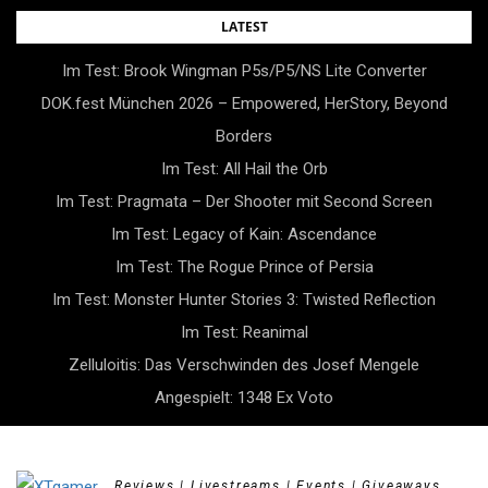
Skip
LATEST
to
Im Test: Brook Wingman P5s/P5/NS Lite Converter
content
DOK.fest München 2026 – Empowered, HerStory, Beyond
Borders
Im Test: All Hail the Orb
Im Test: Pragmata – Der Shooter mit Second Screen
Im Test: Legacy of Kain: Ascendance
Im Test: The Rogue Prince of Persia
Im Test: Monster Hunter Stories 3: Twisted Reflection
Im Test: Reanimal
Zelluloitis: Das Verschwinden des Josef Mengele
Angespielt: 1348 Ex Voto
Reviews | Livestreams | Events | Giveaways