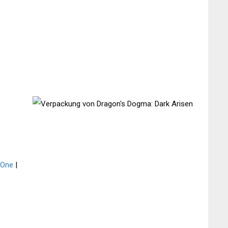
 One
|