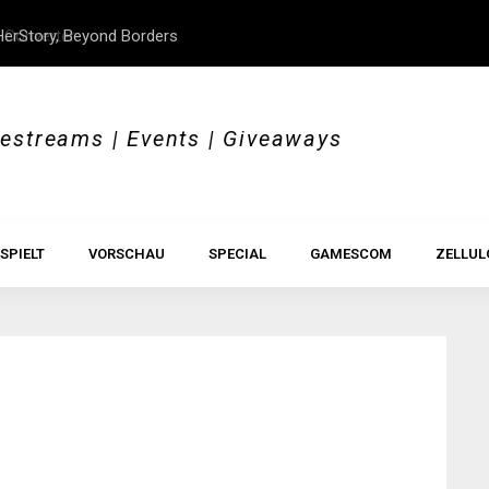
erStory, Beyond Borders
Im Test: All Hail the Orb
vestreams | Events | Giveaways
SPIELT
VORSCHAU
SPECIAL
GAMESCOM
ZELLUL