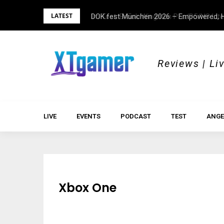
Skip
LATEST
DOK.fest München 2026 – Empowered, H
to
content
Reviews | Li
LIVE
EVENTS
PODCAST
TEST
ANGE
Xbox One