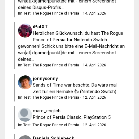
win[at]xtgamer[punkt]de mit - einem Screenshot
deines Disqus-Profils...
Im Test: The Rogue Prince of Persia
·
14. April 2026
iPatXT
Herzlichen Glückwunsch, du hast The Rogue
Prince of Persia für Nintendo Switch
gewonnen! Schick uns bitte eine E-Mail-Nachricht an
win[at]xtgamer[punkt]de mit - einem Screenshot
deines...
Im Test: The Rogue Prince of Persia
·
14. April 2026
jonnysonny
Sands of Time war beschte. Da wärs mal
Zeit für ein Remake 👍 (Nintendo Switch)
Im Test: The Rogue Prince of Persia
·
12. April 2026
marc_englich
Prince of Persia Classic, PlayStation 5
Im Test: The Rogue Prince of Persia
·
12. April 2026
Daniela Schiebeck