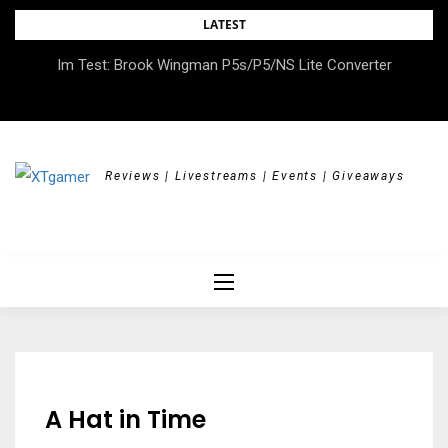
Skip
LATEST
to
DOK.fest München 2026 – Empowered, HerStory, Beyond
Im Test: Brook Wingman P5s/P5/NS Lite Converter
content
Borders
Reviews | Livestreams | Events | Giveaways
A Hat in Time