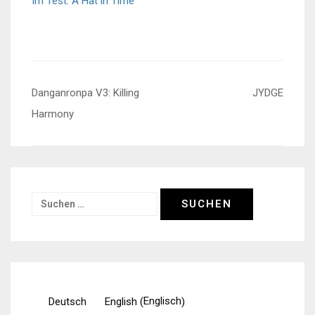
Im Test: A Hat in Time
Beitragsnavigation
Danganronpa V3: Killing
JYDGE
Harmony
Suchen
nach:
Englisch
Deutsch
English
(
)