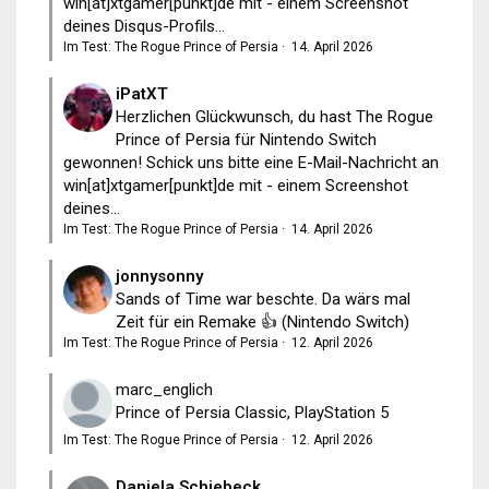
win[at]xtgamer[punkt]de mit - einem Screenshot
deines Disqus-Profils...
Im Test: The Rogue Prince of Persia
·
14. April 2026
iPatXT
Herzlichen Glückwunsch, du hast The Rogue
Prince of Persia für Nintendo Switch
gewonnen! Schick uns bitte eine E-Mail-Nachricht an
win[at]xtgamer[punkt]de mit - einem Screenshot
deines...
Im Test: The Rogue Prince of Persia
·
14. April 2026
jonnysonny
Sands of Time war beschte. Da wärs mal
Zeit für ein Remake 👍 (Nintendo Switch)
Im Test: The Rogue Prince of Persia
·
12. April 2026
marc_englich
Prince of Persia Classic, PlayStation 5
Im Test: The Rogue Prince of Persia
·
12. April 2026
Daniela Schiebeck