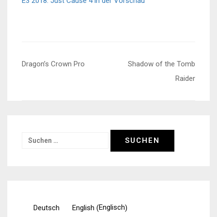
E3 2018: Just Cause 4 in der Vorschau
Beitragsnavigation
Dragon’s Crown Pro
Shadow of the Tomb
Raider
Suchen
nach:
Englisch
Deutsch
English
(
)