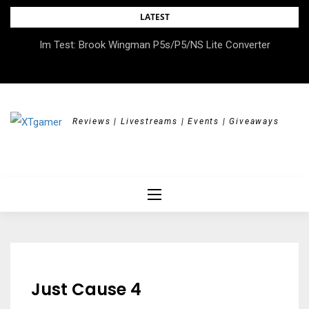
Skip
LATEST
to
DOK.fest München 2026 – Empowered, HerStory, Beyond
Im Test: Brook Wingman P5s/P5/NS Lite Converter
content
Borders
Reviews | Livestreams | Events | Giveaways
Just Cause 4