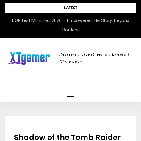
Skip
LATEST
to
DOK.fest München 2026 – Empowered, HerStory, Beyond
content
Borders
Reviews | Livestreams | Events |
Giveaways
Shadow of the Tomb Raider