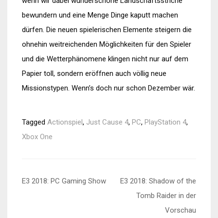
wenn wir dabei wunderschöne Landschaftsstriche
bewundern und eine Menge Dinge kaputt machen
dürfen. Die neuen spielerischen Elemente steigern die
ohnehin weitreichenden Möglichkeiten für den Spieler
und die Wetterphänomene klingen nicht nur auf dem
Papier toll, sondern eröffnen auch völlig neue
Missionstypen. Wenn’s doch nur schon Dezember wär.
Tagged
Actionspiel
,
Just Cause 4
,
PC
,
PlayStation 4
,
Xbox One
Beitragsnavigation
E3 2018: PC Gaming Show
E3 2018: Shadow of the
Tomb Raider in der
Vorschau