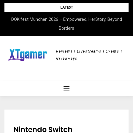
Skip
LATEST
to
DOK.fest München 2026 – Empowered, HerStory, Beyond
content
Borders
Reviews | Livestreams | Events |
Giveaways
Nintendo Switch